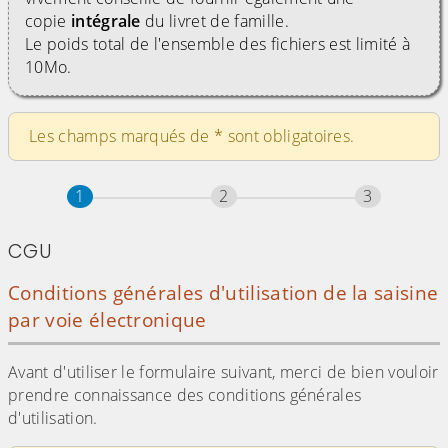
copie
intégrale
du livret de famille.
Le poids total de l'ensemble des fichiers est limité à
10Mo.
Les champs marqués de
*
sont obligatoires.
Étape
sur 3
Étape
sur 3
Étape
sur 3
1
2
3
CGU
Conditions générales d'utilisation de la saisine
par voie électronique
Avant d'utiliser le formulaire suivant, merci de bien vouloir
prendre connaissance des conditions générales
d'utilisation.