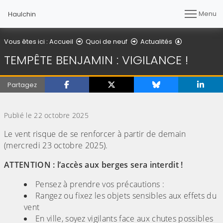
Menu
Haulchin
Détail de l'ar
Vous êtes ici :
Accueil
Quoi de neuf
Actualités
TEMPÊTE BENJAMIN : VIGILANCE !
Partagez
(Cliquez sur l'image pour l'agrandir)
Publié le 22 octobre 2025
Le vent risque de se renforcer à partir de demain
(mercredi 23 octobre 2025).
ATTENTION : l’accès aux berges sera interdit !
Pensez à prendre vos précautions :
Rangez ou fixez les objets sensibles aux effets du
vent
En ville, soyez vigilants face aux chutes possibles