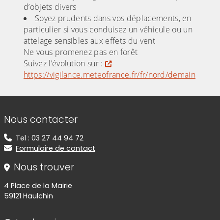
d’objets divers
Soyez prudents dans vos déplacements, en
particulier si vous conduisez un véhicule ou un
attelage sensibles aux effets du vent
Ne vous promenez pas en forêt
Suivez l’évolution sur :
https://vigilance.meteofrance.fr/fr/nord/demain
Informations de contact
Nous contacter
Tel : 03 27 44 94 72
Formulaire de contact
Nous trouver
4 Place de la Mairie
59121 Haulchin