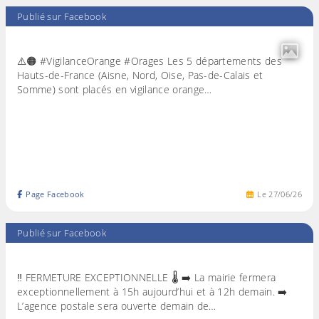
Publié sur Facebook
⚠️🟠 #VigilanceOrange #Orages Les 5 départements des
Hauts-de-France (Aisne, Nord, Oise, Pas-de-Calais et
Somme) sont placés en vigilance orange…
Page Facebook
Le
27
/
06
/
26
Publié sur Facebook
‼️ FERMETURE EXCEPTIONNELLE 🌡️ ➡️ La mairie fermera
exceptionnellement à 15h aujourd’hui et à 12h demain. ➡️
L’agence postale sera ouverte demain de…