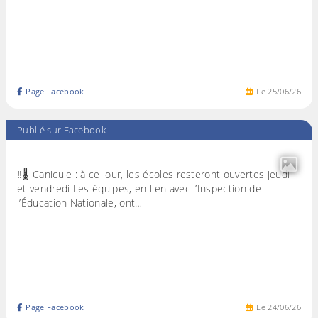
Page Facebook
Le
25
/
06
/
26
Publié sur Facebook
‼️🌡️ Canicule : à ce jour, les écoles resteront ouvertes jeudi
et vendredi Les équipes, en lien avec l’Inspection de
l’Éducation Nationale, ont…
Page Facebook
Le
24
/
06
/
26