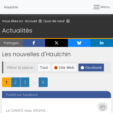
Menu
Haulchin
Actualités
Vous êtes ici :
Accueil
Quoi de neuf
Actualités
Partagez
Les nouvelles d'Haulchin
Filtrer la source :
Tout
Site Web
Facebook
Page
sur 8
Page
sur 8
Page
sur 8
…
Page
sur 8
1
2
3
8
Publié sur Facebook
Le SIAVED vous informe :