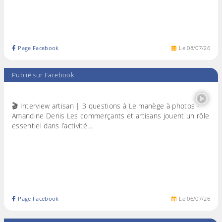
Page Facebook
Le
08
/
07
/
26
Publié sur Facebook
🎬 Interview artisan | 3 questions à Le manège à photos -
Amandine Denis Les commerçants et artisans jouent un rôle
essentiel dans l’activité…
Page Facebook
Le
06
/
07
/
26