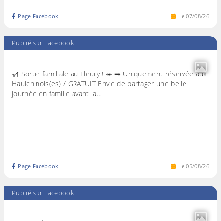
Page Facebook
Le
07
/
08
/
26
Publié sur Facebook
🎢 Sortie familiale au Fleury ! ☀️ ➡️ Uniquement réservée aux
Haulchinois(es) / GRATUIT Envie de partager une belle
journée en famille avant la…
Page Facebook
Le
05
/
08
/
26
Publié sur Facebook