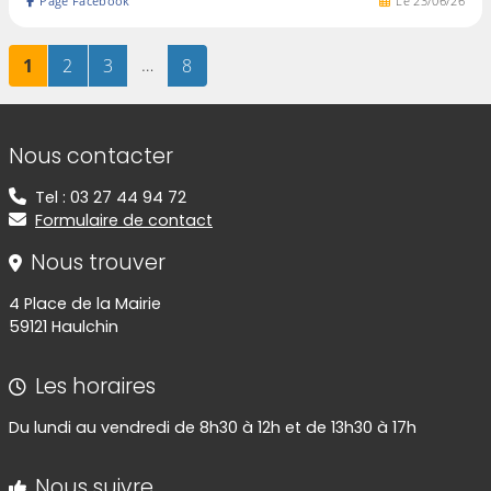
Page Facebook
Le
23
/
06
/
26
Page
sur 8
Page
sur 8
Page
sur 8
…
Page
sur 8
1
2
3
8
Informations de contact
Nous contacter
Tel : 03 27 44 94 72
Formulaire de contact
Nous trouver
4 Place de la Mairie
59121 Haulchin
Les horaires
Du lundi au vendredi de 8h30 à 12h et de 13h30 à 17h
Nous suivre