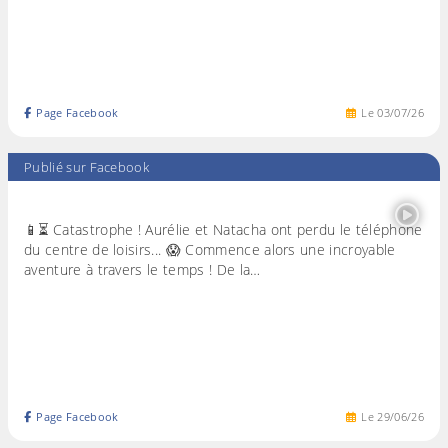
Page Facebook
Le
03
/
07
/
26
Publié sur Facebook
📱⏳ Catastrophe ! Aurélie et Natacha ont perdu le téléphone
du centre de loisirs... 😱 Commence alors une incroyable
aventure à travers le temps ! De la…
Page Facebook
Le
29
/
06
/
26